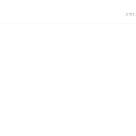
共有1
润不锈钢有限公司
保
8-9346
4108
天桥区历山北路路东黄台不锈钢市场一区102号
CP备2022016264号-1